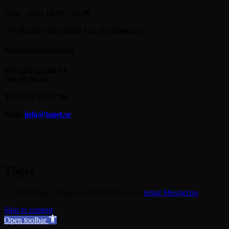
Mån – Fre: 15.00 – 20.00
(Avvikande öppettider kan förekomma)
Kontaktinformation
Bryggaregatan 14
503 38 Borås
Tel: 0760 17 52 99.
Mail:
info@taget.se
Tåget
© 2026 Tåget. Byggt med WordPress och
temat Mesmerize
Skip to content
Open toolbar