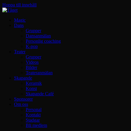
Hoppa till innehåll
Magic
Dans
Grupper
Dansanmälan
Personlig coaching
K-pop
Teater
Grupper
Videos
Bilder
Teateranmälan
Skapande
Keramik
Konst
Skapande Café
Sponsorer
Om oss
Personal
Kontakt
Stadgar
Bli medlem