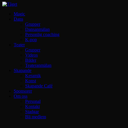
Magic
Dans
Grupper
Dansanmälan
Personlig coaching
K-pop
Teater
Grupper
Videos
Bilder
Teateranmälan
Skapande
Keramik
Konst
Skapande Café
Sponsorer
Om oss
Personal
Kontakt
Stadgar
Bli medlem