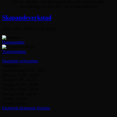
Om du vill delta i en teatergrupp eller vill skapa en egen
föreställning hos oss, fyll i våran teateranmälan!
Skapandeverkstad
Dreja, måla, bränn och skulptera.
Dansanmälan
Teateranmälan
Skapande verksamhet
Öppettider:
Sommarstängt
15/6 - 19/8
Måndag
15.00 - 20.00
Tisdag
15.00 - 20.00
Onsdag
15.00 - 20.00
Torsdag
15.00 - 20.00
Fredag
15.00 - 20.00
Lördag
Stängt
Söndag
Stängt
Facebook
Instagram
Youtube