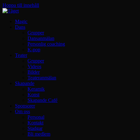
Hoppa till innehåll
Magic
Dans
Grupper
Dansanmälan
Personlig coaching
K-pop
Teater
Grupper
Videos
Bilder
Teateranmälan
Skapande
Keramik
Konst
Skapande Café
Sponsorer
Om oss
Personal
Kontakt
Stadgar
Bli medlem