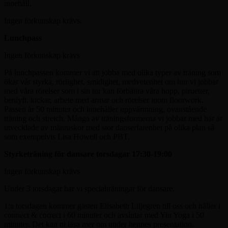
innehåll.
Ingen förkunskap krävs.
Lunchpass
Ingen förkunskap krävs
På lunchpassen kommer vi att jobba med olika typer av träning som
ökar vår styrka, rörlighet, smidighet, medvetenhet om hur vi jobbar
med våra rörelser som i sin tur kan förbättra våra hopp, piruetter,
benlyft, kickar, arbete med armar och rörelser inom floorwork.
Passen är 50 minuter och innehåller uppvärmning, ovanstående
träning och stretch. Många av träningsformerna vi jobbar med här är
utvecklade av människor med stor danserfarenhet på olika plan så
som exempelvis Lisa Howell och PBT.
Styrketräning för dansare torsdagar 17:30-19:00
Ingen förkunskap krävs
Under 3 torsdagar har vi specialträningar för dansare.
1:a torsdagen kommer gästen Elisabeth Liljegren till oss och håller i
connect & correct i 60 minuter och avslutar med Yin Yoga i 50
minuter. Det kan ni läsa mer om under hennes presentation.