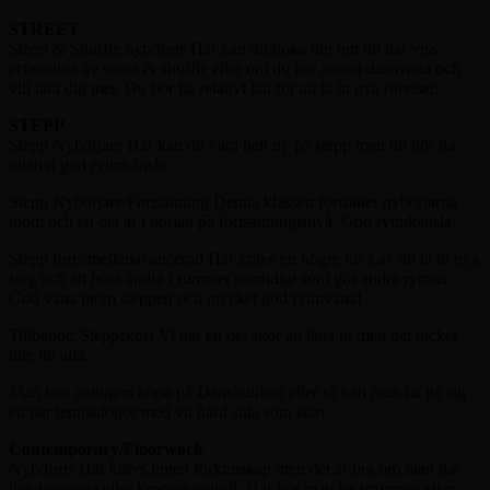
STREET
Street & Shuffle nyb/forts Här kan du boka dig om du har viss
erfarenhet av street & shuffle eller om du har annan dansvana och
vill lära dig mer. Du bör ha relativt lätt för att ta in nya rörelser.
STEPP
Stepp Nybörjare Här kan du vara helt ny på stepp men du bör ha
relativt god rytmkänsla.
Stepp Nybörjare/Fortsättning Denna klassen fortsätter nybörjarna
inom och en del är i början på fortsättningsnivå. God rytmkänsla.
Stepp forts/mellanavancerad Här krävs en högre nivå av att ta in nya
steg och att höra andra i rummet samtidigt som gör andra rytmer.
God vana inom steppen och mycket god rytmvana!
Tillbehör: Steppskor! Vi har en del skor att låna ut men det räcker
inte till alla.
Man kan antingen köpa på Dansbutiken eller så kan man ha på sig
ett par tennisdojjor med vit hård sula som start.
Contemporary/Floorwork
Nyb/forts Här krävs ingen förkunskap men det är bra om man har
lite dansvana eller kroppskontroll. Här bör man ha strumpor eller