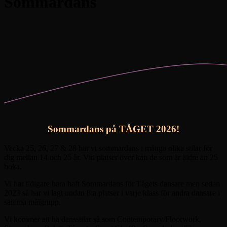
Sommardans
Sommardans på TÅGET 2026!
Vecka 25, 26, 27 & 28 har vi sommardans i många olika stilar för
dig mellan 14 och 25 år. Vid platser över kan de som är äldre än 25
boka.
Vi har tidigare bara haft Sommardans för Tågets dansare men sedan
2023 så har vi lagt undan 8:a platser i varje klass för andra dansare i
samma målgrupp.
Vi kommer att ha dansstilar så som Contemporary/Floorwork,