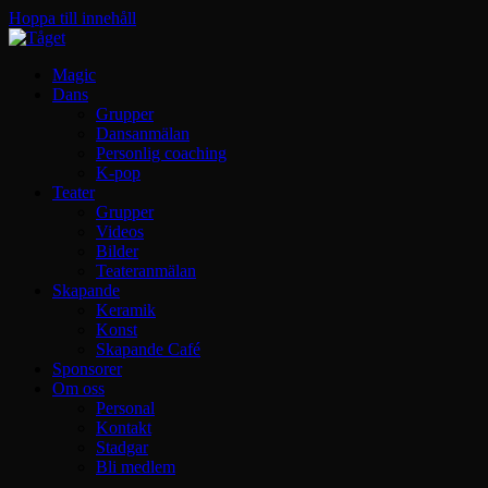
Hoppa till innehåll
Magic
Dans
Grupper
Dansanmälan
Personlig coaching
K-pop
Teater
Grupper
Videos
Bilder
Teateranmälan
Skapande
Keramik
Konst
Skapande Café
Sponsorer
Om oss
Personal
Kontakt
Stadgar
Bli medlem