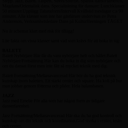
Stepp. Jazz, Balett. Tåspets, Street/Shuffle, Spansk dans/Flamenco,
Magdans/Orientalisk dans. Specialträning för dansare: Lunchklasser
50 minuter.Upplägg Tabataform/Intervall Kvällstid torsdagar c:a 90
minuter. Alla klasser som inte har gästlärare undervisas av Petra
Andersson, Verksamhetsledare Dans på Kulturföreningen TÅGET
Nu är schemat klart med risk för tillägg!
Lite fakta om vissa klasser samt vad som krävs för att boka in sig:
BALETT
Balett Nybörjare Här får du vara nybörjare helt och hållet.Balett
Nybörjare/Fortsättning Här kan du boka in dig som nybörjare och
om du dansat förut men inte fått så mycket teknik med dig.
Balett Fortsättning/Mellanavancerad Här bör du ha god teknisk
kunskap inom baletten. Ett starkt center och square. Ha koll på hur
man jobbar genom fötterna och pliéer. Hela balansbasen.
JAZZ
Jazz med Emelie För alla som har någon form av tidigare
danserfarenhet.
Jazz Fortsättning/Mellanavancerad Här ska du ha god kontroll och
kunskap om din teknik och koordination.God styrka i vrister, knän
och center.