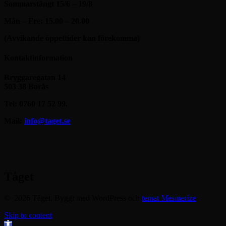
Sommarstängt 15/6 – 19/8
Mån – Fre: 15.00 – 20.00
(Avvikande öppettider kan förekomma)
Kontaktinformation
Bryggaregatan 14
503 38 Borås
Tel: 0760 17 52 99.
Mail:
info@taget.se
Tåget
© 2026 Tåget. Byggt med WordPress och
temat Mesmerize
Skip to content
Open toolbar