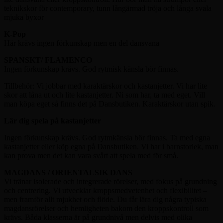
teknikskor för contemporary, tunn långärmad tröja och långa svala
mjuka byxor
K-Pop
Här krävs ingen förkunskap men en del dansvana
SPANSKT/ FLAMENCO
Ingen förkunskap krävs. God rytmisk känsla bör finnas.
Tillbehör: Vi jobbar med karaktärskor och kastanjetter. Vi har lite
skor att låna ut och lite kastanjetter. Ni som har, ta med eget. Vill
man köpa eget så finns det på Dansbutiken. Karaktärskor utan spik.
Lär dig spela på kastanjetter
Ingen förkunskap krävs. God rytmkänsla bör finnas. Ta med egna
kastanjetter eller köp egna på Dansbutiken. Vi har i barnstorlek, man
kan prova men det kan vara svårt att spela med för små.
MAGDANS / ORIENTALSIK DANS
Vi tränar isolerade och integrerade rörelser, med fokus på grundning
och centrering. Vi utvecklar kroppsmedvetenhet och flexibilitet –
men framför allt mjukhet och flöde. Du får lära dig några typiska
magdansrörelser och hemligheten bakom den kroppskontroll som
krävs. Båda klasserna är på grundnivå men delvis med olika