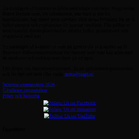
2:a torsdagen så kommer vi jobba med något som heter Progressing
Ballet Technic som, för information, inte bara är bra för
balettdansare. Jag tränar även idrottare med dessa övningar för att få
bättre stamina och explosivitet för just sin nischade. Där jobbar vi
med material såsom pilatesbollar, mindre bollar, gummiband och
yogablock med mer
3:e torsdagen så kommer vi vara på gym:et där ni kommer att få
Svensons Hälsocenterövningar för dansare som man kan göra med
de maskiner och redskap som finns på ett gym.
Fler frågor om dansstilen/träningen. Se på gästlärarnas presentation
och läs mer om dem eller maila
petra@taget.se
Schema sommardans 2026
Gästlärare presentation
Priser och bokning
Öppettider