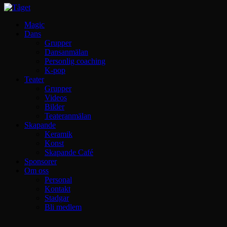
Magic
Dans
Grupper
Dansanmälan
Personlig coaching
K-pop
Teater
Grupper
Videos
Bilder
Teateranmälan
Skapande
Keramik
Konst
Skapande Café
Sponsorer
Om oss
Personal
Kontakt
Stadgar
Bli medlem