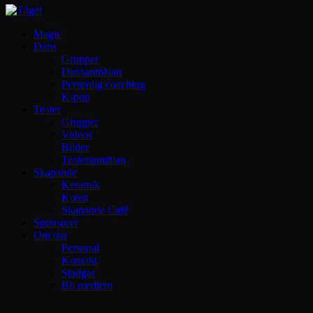
Magic
Dans
Grupper
Dansanmälan
Personlig coaching
K-pop
Teater
Grupper
Videos
Bilder
Teateranmälan
Skapande
Keramik
Konst
Skapande Café
Sponsorer
Om oss
Personal
Kontakt
Stadgar
Bli medlem