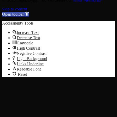
© 2026 Tåget. Byggt med WordPress och
temat Mesmerize
Skip to content
Open toolbar
Accessibility Tools
Increase Text
Decrease Text
Grayscale
High Contrast
Negative Contrast
Light Background
Links Underline
Readable Font
Reset