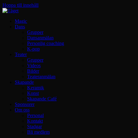
Hoppa till innehåll
Magic
Dans
Grupper
Dansanmälan
Personlig coaching
K-pop
Teater
Grupper
Videos
Bilder
Teateranmälan
Skapande
Keramik
Konst
Skapande Café
Sponsorer
Om oss
Personal
Kontakt
Stadgar
Bli medlem